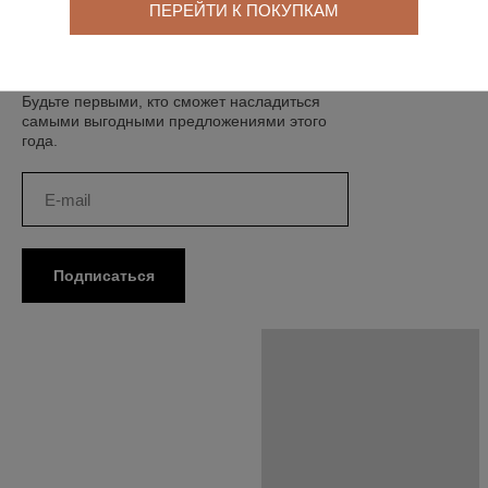
ПЕРЕЙТИ К ПОКУПКАМ
Персональные предложения, ранний доступ
к новым коллекциям и
скидка 5% на
первый заказ
при подписке на рассылку!
Будьте первыми, кто сможет насладиться
самыми выгодными предложениями этого
года.
Подписаться