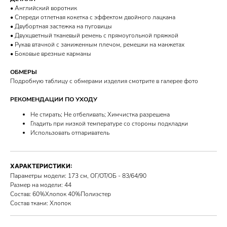
• Английский воротник
• Спереди отлетная кокетка с эффектом двойного лацкана
• Двубортная застежка на пуговицы
• Двухцветный тканевый ремень с прямоугольной пряжкой
• Рукав втачной с заниженным плечом, ремешки на манжетах
• Боковые врезные карманы
ОБМЕРЫ
Подробную таблицу с обмерами изделия смотрите в галерее фото
РЕКОМЕНДАЦИИ ПО УХОДУ
Не стирать; Не отбеливать; Химчистка разрешена
Гладить при низкой температуре со стороны подкладки
Использовать отпариватель
ХАРАКТЕРИСТИКИ:
Параметры модели: 173 см, ОГ/ОТ/ОБ - 83/64/90
Размер на модели: 44
Состав: 60%Хлопок 40%Полиэстер
Состав ткани: Хлопок