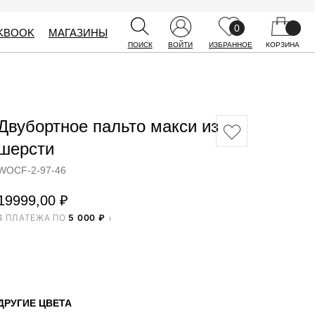
0
0
KBOOK
KBOOK
МАГАЗИНЫ
МАГАЗИНЫ
ПОИСК
ПОИСК
ВОЙТИ
ВОЙТИ
ИЗБРАННОЕ
ИЗБРАННОЕ
КОРЗИНА
КОРЗИНА
Двубортное пальто макси из
шерсти
WOCF-2-97-46
19999,00
₽
4 ПЛАТЕЖА ПО
5 000 ₽
ДОБАВИТЬ В КОРЗИНУ
ДРУГИЕ ЦВЕТА