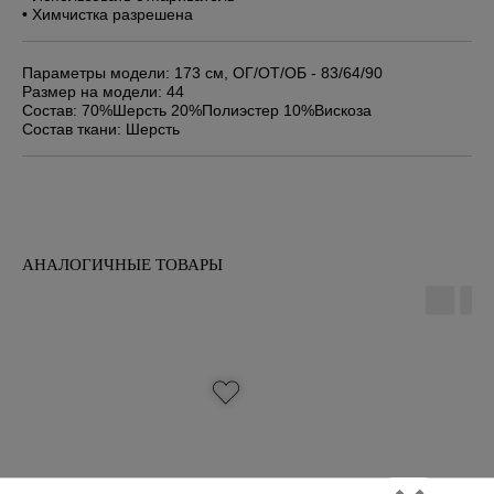
• Химчистка разрешена
Параметры модели: 173 см, ОГ/ОТ/ОБ - 83/64/90
Размер на модели: 44
Состав: 70%Шерсть 20%Полиэстер 10%Вискоза
Состав ткани: Шерсть
АНАЛОГИЧНЫЕ ТОВАРЫ