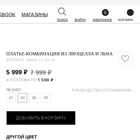
0
0
KBOOK
KBOOK
МАГАЗИНЫ
МАГАЗИНЫ
ПОИСК
ПОИСК
ВОЙТИ
ВОЙТИ
ИЗБРАННОЕ
ИЗБРАННОЕ
КОРЗИНА
КОРЗИНА
ПЛАТЬЕ-КОМБИНАЦИЯ ИЗ ЛИОЦЕЛЛА И ЛЬНА
АРТИКУЛ:
WADK-12-X0-44
5 999
₽
7 999
₽
4 ПЛАТЕЖА ПО
1 500 ₽
РАЗМЕР
42
44
46
48
ДОБАВИТЬ В КОРЗИНУ
ДРУГОЙ ЦВЕТ