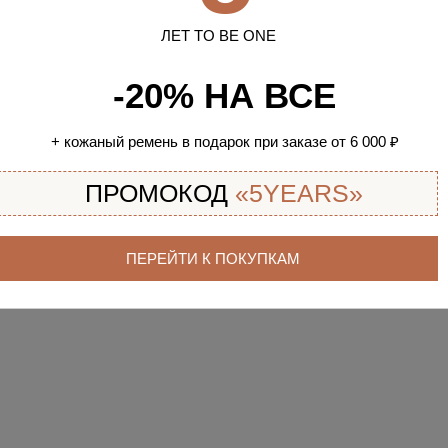
ЛЕТ TO BE ONE
-20% НА ВСЕ
+ кожаный ремень в подарок при заказе от 6 000 ₽
ПРОМОКОД
«5YEARS»
ПЕРЕЙТИ К ПОКУПКАМ