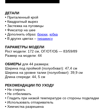
ДЕТАЛИ
• Приталенный крой
• Квадратный вырез
• Застежка на пуговицы
• Фиксатор на шее
• Дополнить образ:
брюки
,
юбка
• В других цветах –
тирамису
ПАРАМЕТРЫ МОДЕЛИ
Рост модели: 172 см, ОГ/ОТ/ОБ — 83/59/89
Размер на модели: 44
ОБМЕРЫ
для 44 размера:
Ширина под проймой (полуобхват): 47,4 см
Ширина на уровне талии (полуобхват): 39,9 см
Длина спереди: 44, 5 см
РЕКОМЕНДАЦИИ ПО УХОДУ
• Не стирать
• Не отбеливать
• Гладить при низкой температуре со стороны подкладки
• Использовать отпариватель
• Химчистка разрешена