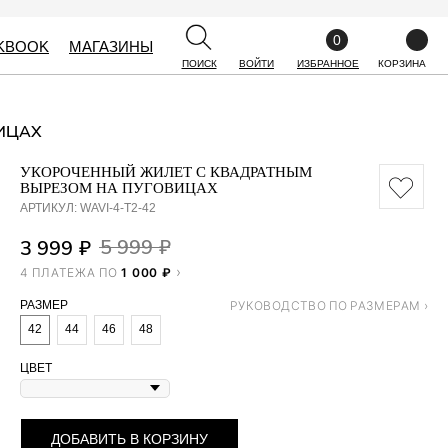
0
0
KBOOK
KBOOK
МАГАЗИНЫ
МАГАЗИНЫ
ПОИСК
ПОИСК
ВОЙТИ
ВОЙТИ
ИЗБРАННОЕ
ИЗБРАННОЕ
КОРЗИНА
КОРЗИНА
ИЦАХ
УКОРОЧЕННЫЙ ЖИЛЕТ С КВАДРАТНЫМ
ВЫРЕЗОМ НА ПУГОВИЦАХ
АРТИКУЛ:
WAVI-4-T2-42
5 999
₽
3 999
₽
4 ПЛАТЕЖА ПО
1 000 ₽
РАЗМЕР
42
44
46
48
ЦВЕТ
ДОБАВИТЬ В КОРЗИНУ