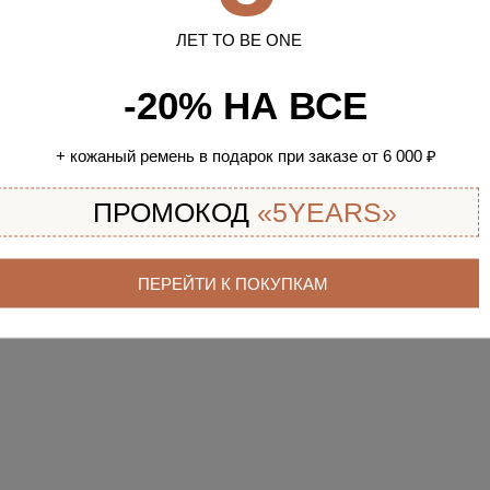
ЛЕТ TO BE ONE
-20% НА ВСЕ
+ кожаный ремень в подарок при заказе от 6 000 ₽
ПРОМОКОД
«5YEARS»
ПЕРЕЙТИ К ПОКУПКАМ