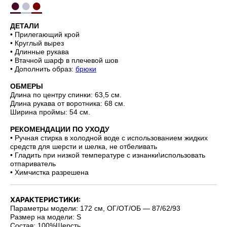
●
●
●
ДЕТАЛИ
• Прилегающий крой
• Круглый вырез
• Длинные рукава
• Втачной шарф в плечевой шов
• Дополнить образ:
брюки
ОБМЕРЫ
Длина по центру спинки: 63,5 см.
Длина рукава от воротника: 68 см.
Ширина проймы: 54 см.
РЕКОМЕНДАЦИИ ПО УХОДУ
• Ручная стирка в холодной воде с использованием жидких
средств для шерсти и шелка, не отбеливать
• Гладить при низкой температуре с изнанки\использовать
отпариватель
• Химчистка разрешена
ХАРАКТЕРИСТИКИ:
Параметры модели: 172 см, ОГ/ОТ/ОБ — 87/62/93
Размер на модели: S
Состав: 100%Шерсть