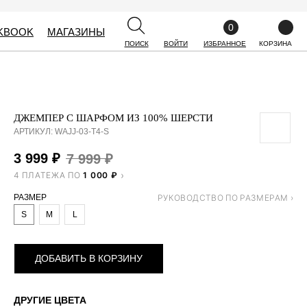
0
0
KBOOK
KBOOK
МАГАЗИНЫ
МАГАЗИНЫ
ПОИСК
ПОИСК
ВОЙТИ
ВОЙТИ
ИЗБРАННОЕ
ИЗБРАННОЕ
КОРЗИНА
КОРЗИНА
ДЖЕМПЕР С ШАРФОМ ИЗ 100% ШЕРСТИ
АРТИКУЛ:
WAJJ-03-T4-S
3 999
₽
7 999
₽
4 ПЛАТЕЖА ПО
1 000 ₽
РАЗМЕР
S
M
L
ДОБАВИТЬ В КОРЗИНУ
ДРУГИЕ ЦВЕТА