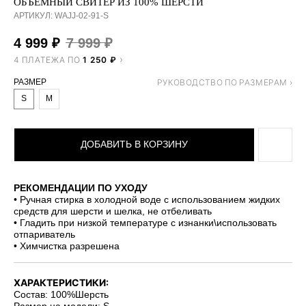
ОБЪЕМНЫЙ СВИТЕР ИЗ 100% ШЕРСТИ
АРТИКУЛ:
WAJJ-02-91-S
4 999
₽
7 999
₽
4 ПЛАТЕЖА ПО
1 250 ₽
РАЗМЕР
S
M
ДОБАВИТЬ В КОРЗИНУ
РЕКОМЕНДАЦИИ ПО УХОДУ
• Ручная стирка в холодной воде с использованием жидких
средств для шерсти и шелка, не отбеливать
• Гладить при низкой температуре с изнанки\использовать
отпариватель
• Химчистка разрешена
ХАРАКТЕРИСТИКИ:
Состав: 100%Шерсть
Размер на модели: S