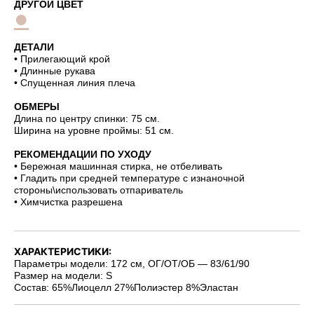
ДРУГОЙ ЦВЕТ
●
ДЕТАЛИ
• Прилегающий крой
• Длинные рукава
• Спущенная линия плеча
ОБМЕРЫ
Длина по центру спинки: 75 см.
Ширина на уровне проймы: 51 см.
РЕКОМЕНДАЦИИ ПО УХОДУ
• Бережная машинная стирка, не отбеливать
• Гладить при средней температуре с изнаночной
стороны\использовать отпариватель
• Химчистка разрешена
ХАРАКТЕРИСТИКИ:
Параметры модели: 172 см, ОГ/ОТ/ОБ — 83/61/90
Размер на модели: S
Состав: 65%Лиоцелл 27%Полиэстер 8%Эластан