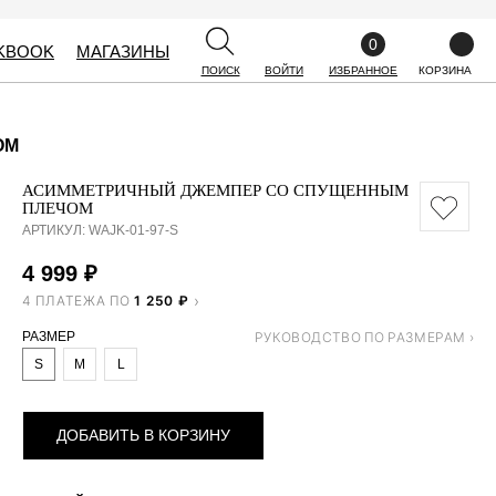
0
0
KBOOK
KBOOK
МАГАЗИНЫ
МАГАЗИНЫ
ПОИСК
ПОИСК
ВОЙТИ
ВОЙТИ
ИЗБРАННОЕ
ИЗБРАННОЕ
КОРЗИНА
КОРЗИНА
ОМ
АСИММЕТРИЧНЫЙ ДЖЕМПЕР СО СПУЩЕННЫМ
ПЛЕЧОМ
АРТИКУЛ:
WAJK-01-97-S
4 999
₽
4 ПЛАТЕЖА ПО
1 250 ₽
РАЗМЕР
S
M
L
ДОБАВИТЬ В КОРЗИНУ