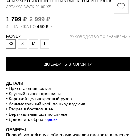
АСИММЕТРИЧНЫЙ ТОП ИЗ ВИСКОЗЫ И ШЕЛКА
АРТИКУЛ:
WATK-01-00-XS
1 799
₽
2 999
₽
4 ПЛАТЕЖА ПО
450 ₽
РАЗМЕР
XS
S
M
L
ДОБАВИТЬ В КОРЗИНУ
ДЕТАЛИ
• Прилегающий силуэт
• Круглый вырез горловины
• Короткий цельнокроеный рукав
• Асимметричный крой по низу изделия
• Разрез в боковом шве
• Вертикальный шов по спинке
• Дополнить образ:
брюки
ОБМЕРЫ
Подробную таблицу с обмерами изделия смотрите в галерее