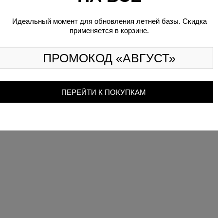
Идеальный момент для обновления летней базы. Скидка
применяется в корзине.
ПРОМОКОД «АВГУСТ»
ПЕРЕЙТИ К ПОКУПКАМ