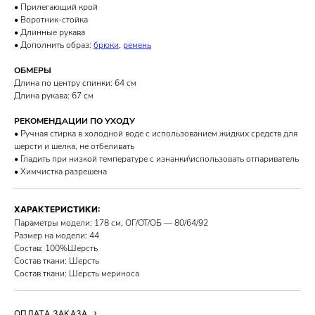
• Прилегающий крой
• Воротник-стойка
• Длинные рукава
• Дополнить образ:
брюки
,
ремень
ОБМЕРЫ
Длина по центру спинки: 64 см
Длина рукава: 67 см
РЕКОМЕНДАЦИИ ПО УХОДУ
• Ручная стирка в холодной воде с использованием жидких средств для
шерсти и шелка, не отбеливать
• Гладить при низкой температуре с изнанки\использовать отпариватель
• Химчистка разрешена
ХАРАКТЕРИСТИКИ:
Параметры модели: 178 см, ОГ/ОТ/ОБ — 80/64/92
Размер на модели: 44
Состав: 100%Шерсть
Состав ткани: Шерсть
Состав ткани: Шерсть мериноса
ОПЛАТА ЗАКАЗА