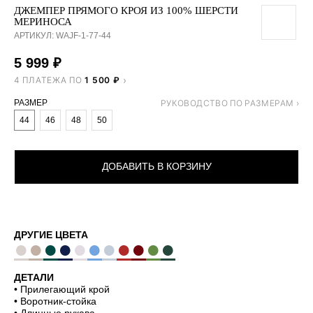
ДЖЕМПЕР ПРЯМОГО КРОЯ ИЗ 100% ШЕРСТИ
МЕРИНОСА
АРТИКУЛ:
WAJF-1-77-44
5 999
₽
4 ПЛАТЕЖА ПО
1 500 ₽
РАЗМЕР
44
46
48
50
ДОБАВИТЬ В КОРЗИНУ
ДРУГИЕ ЦВЕТА
●
●
●
●
●
●
●
●
●
●
●
ДЕТАЛИ
• Прилегающий крой
• Воротник-стойка
• Длинные рукава