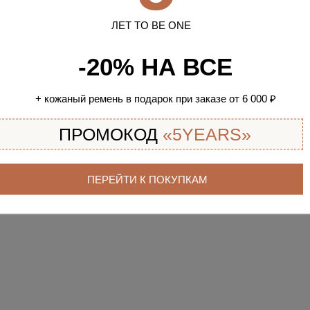
ЛЕТ TO BE ONE
-20% НА ВСЕ
+ кожаный ремень в подарок при заказе от 6 000 ₽
ПРОМОКОД
«5YEARS»
ПЕРЕЙТИ К ПОКУПКАМ